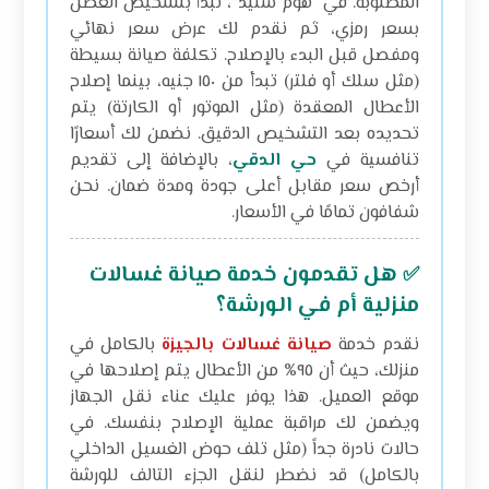
المطلوبة. في “هوم ستيد”، نبدأ بتشخيص العطل
بسعر رمزي، ثم نقدم لك عرض سعر نهائي
ومفصل قبل البدء بالإصلاح. تكلفة صيانة بسيطة
(مثل سلك أو فلتر) تبدأ من ١٥٠ جنيه، بينما إصلاح
الأعطال المعقدة (مثل الموتور أو الكارتة) يتم
تحديده بعد التشخيص الدقيق. نضمن لك أسعارًا
تنافسية في
حي الدقي
، بالإضافة إلى تقديم
أرخص سعر مقابل أعلى جودة ومدة ضمان. نحن
شفافون تمامًا في الأسعار.
هل تقدمون خدمة صيانة غسالات
✅
منزلية أم في الورشة؟
نقدم خدمة
صيانة غسالات بالجيزة
بالكامل في
منزلك، حيث أن ٩٥% من الأعطال يتم إصلاحها في
موقع العميل. هذا يوفر عليك عناء نقل الجهاز
ويضمن لك مراقبة عملية الإصلاح بنفسك. في
حالات نادرة جداً (مثل تلف حوض الغسيل الداخلي
بالكامل) قد نضطر لنقل الجزء التالف للورشة