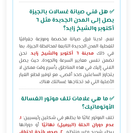
هل فني صيانة غسالات بالجيزة
✅
يصل إلى المدن الجديدة مثل ٦
أكتوبر والشيخ زايد؟
نعم، لدينا فرق صيانة مخصصة وموزعة جغرافيًا
لتغطية المدن الجديدة التابعة لمحافظة الجيزة، بما
في ذلك
مدينة ٦ أكتوبر والشيخ زايد
. نحن
نضمن نفس معايير السرعة والجودة، حيث يصل
الفني إليك في هذه المناطق بأسرع وقت ممكن لا
يتجاوز الساعتين كحد أقصى، مع توفير قطع الغيار
الأصلية التي قد تحتاجها غسالتك هناك.
ما هي علامات تلف موتور الغسالة
✅
الأوتوماتيك؟
تلف الموتور غالبًا ما يظهر في شكلين رئيسيين:
١.
عدم دوران الحلة (البرميل) نهائيًا
أو دورانها
ببطء شديد وغير منتظم.
٢. صدور رائحة احتراق