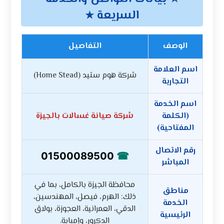
السريعة
★
الوصف
التفاصيل
اسم العلامة
شركة هوم ستيد (Home Stead)
التجارية
اسم الخدمة
(الكلمة
شركة صيانة غسالات بالجيزة
المفتاحية)
رقم الاتصال
☎
01500089500
المباشر
محافظة الجيزة بالكامل، بما في
مناطق
ذلك: الهرم، فيصل، المهندسين،
الخدمة
الدقي، العمرانية، العجوزة، بولاق
الرئيسية
الدكرور، وإمبابة.