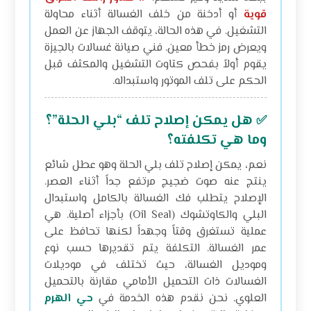
قوية
أو أدخنة من خلف الغسالة أثناء محاولة
التشغيل. في هذه الحالة، يتوقف الجهاز عن العمل
ويعرض رمز خطأ معين. فني صيانة غسالات بالجيزة
يقوم أولاً بفحص كتاوت التشغيل والمكثف قبل
الحكم على تلف الموتور واستبداله.
هل يمكن إصلاح تلف “بلي الحلة”؟
✅
وما هي تكلفته؟
نعم، يمكن إصلاح تلف بلي الحلة وهو عطل شائع
ينتج عنه صوت ضجيج مرتفع جداً أثناء العصر.
الإصلاح يتطلب فك الغسالة بالكامل واستبدال
البلي والكاوتشوك (Oil Seal) بأجزاء أصلية. هي
عملية تستغرق وقتاً وجهداً لكنها تحافظ على
عمر الغسالة. التكلفة يتم تقديرها حسب نوع
وموديل الغسالة، حيث تختلف في موديلات
الغسالات ذات التحميل الأمامي مقارنة بالتحميل
العلوي. نحن نقدم هذه الخدمة في
حي الهرم