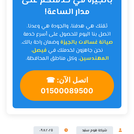
بالجيزة في خدمتكم على
مدار الساعة!
ثقتك هي هدفنا، والجودة هي وعدنا.
اتصل بنا اليوم للحصول على أسرع خدمة
صيانة غسالات بالجيزة
وضمان راحة بالك.
نحن جاهزون لخدمتك في
فيصل،
المهندسين
، وكل مناطق المحافظة.
☎ اتصل الآن:
01500089500
شركة هوم ستيد
٠٩.١١.٢٠٢٥