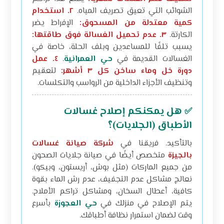
الشوائب التي تعيق تصريف المياه.
٢. استخدام
كمية معتدلة من المسحوق:
الإفراط يضر
الكارتة.
٣. عدم تحميل الغسالة فوق طاقتها:
يسبب تلفًا للمساعدين وبلف الحلة، خاصة في
الغسالات القديمة في
حي العمرانية
.
٤. عمل
دورة خل وماء ساخن كل ٣ أشهر:
لتعقيم
وتنظيف الأجزاء الداخلية من الرواسب والتكلسات.
هل يمكنكم إصلاح غسالات
✅
الأطباق (الجلايات)؟
بالتأكيد. فريقنا في
شركة صيانة غسالات
بالجيزة
متخصص أيضًا في صيانة جلايات الصحون
من جميع الماركات (مثل بوش، أريستون، وبيكو).
نعالج مشاكل عدم التجفيف، عدم رش الماء بقوة
كافية، أعطال السخان، ومشاكل تراكم الأملاح.
يتم الإصلاح في منزلك في
حي العجوزة
بأسرع
وقت لضمان استمرار نظافة أطباقك.